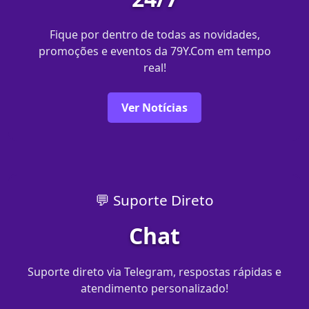
Fique por dentro de todas as novidades,
promoções e eventos da 79Y.Com em tempo
real!
Ver Notícias
💬 Suporte Direto
Chat
Suporte direto via Telegram, respostas rápidas e
atendimento personalizado!