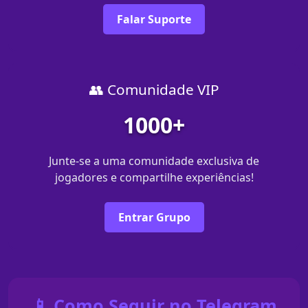
Falar Suporte
👥 Comunidade VIP
1000+
Junte-se a uma comunidade exclusiva de
jogadores e compartilhe experiências!
Entrar Grupo
📱 Como Seguir no Telegram