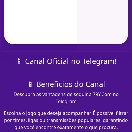
📱 Canal Oficial no Telegram!
📱 Benefícios do Canal
Descubra as vantagens de seguir a 79Y.Com no
Telegram
Escolha o jogo que deseja acompanhar. É possível filtrar
por times, ligas ou transmissões populares, garantindo
que você encontre exatamente o que procura.