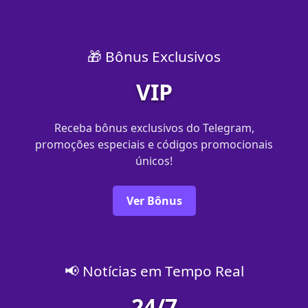
🎁 Bônus Exclusivos
VIP
Receba bônus exclusivos do Telegram,
promoções especiais e códigos promocionais
únicos!
Ver Bônus
📢 Notícias em Tempo Real
24/7