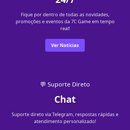
Fique por dentro de todas as novidades,
promoções e eventos da 7C Game em tempo
real!
Ver Notícias
💬 Suporte Direto
Chat
Suporte direto via Telegram, respostas rápidas e
atendimento personalizado!