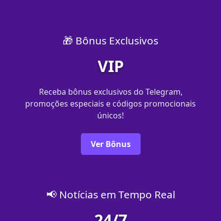
🎁 Bônus Exclusivos
VIP
Receba bônus exclusivos do Telegram,
promoções especiais e códigos promocionais
únicos!
Ver Bônus
📢 Notícias em Tempo Real
24/7