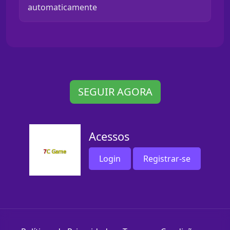
automaticamente
SEGUIR AGORA
Acessos
Login
Registrar-se