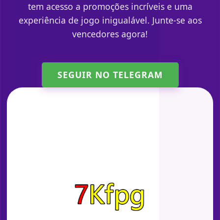
tem acesso a promoções incríveis e uma
experiência de jogo inigualável. Junte-se aos
vencedores agora!
SEGUIR NO TELEGRAM