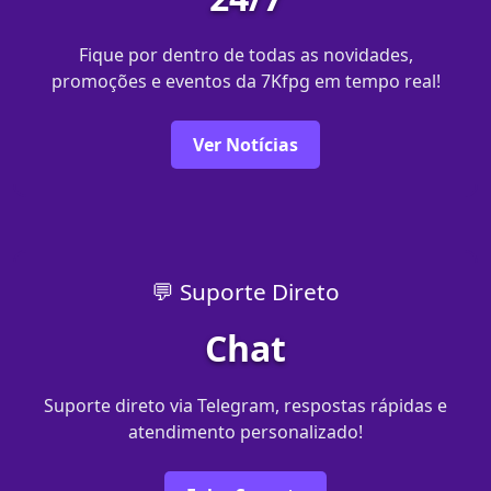
Fique por dentro de todas as novidades,
promoções e eventos da 7Kfpg em tempo real!
Ver Notícias
💬 Suporte Direto
Chat
Suporte direto via Telegram, respostas rápidas e
atendimento personalizado!