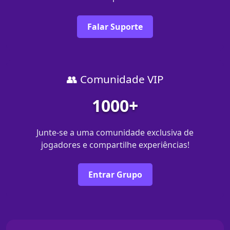
Falar Suporte
👥 Comunidade VIP
1000+
Junte-se a uma comunidade exclusiva de
jogadores e compartilhe experiências!
Entrar Grupo