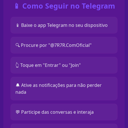
📱 Como Seguir no Telegram
📱 Baixe o app Telegram no seu dispositivo
🔍 Procure por "@7R7R.ComOficial"
👆 Toque em "Entrar" ou "Join"
🔔 Ative as notificações para não perder
nada
💬 Participe das conversas e interaja