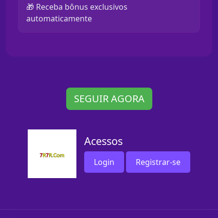
🎁 Receba bônus exclusivos
automaticamente
SEGUIR AGORA
Acessos
Login
Registrar-se