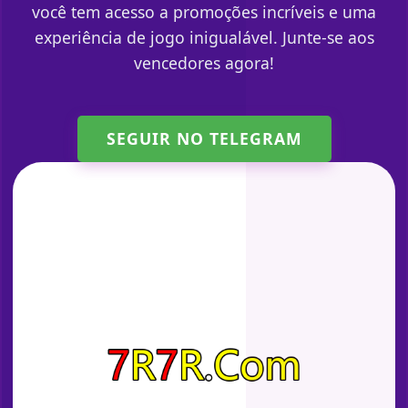
você tem acesso a promoções incríveis e uma
experiência de jogo inigualável. Junte-se aos
vencedores agora!
SEGUIR NO TELEGRAM