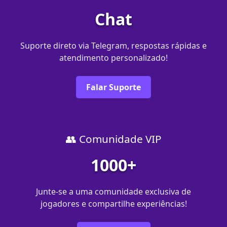
Chat
Suporte direto via Telegram, respostas rápidas e
atendimento personalizado!
Falar Suporte
👥 Comunidade VIP
1000+
Junte-se a uma comunidade exclusiva de
jogadores e compartilhe experiências!