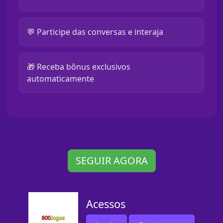
💬 Participe das conversas e interaja
🎁 Receba bônus exclusivos
automaticamente
SEGUIR AGORA
Acessos